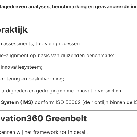
tagedreven analyses, benchmarking
en
geavanceerde in
raktijk
n assessments, tools en processen:
gie-alignment op basis van duizenden benchmarks;
 innovatiesysteem;
ioritering en besluitvorming;
aardigheden en gedragingen die innovatie versnellen.
 System (IMS)
conform ISO 56002 (de richtlijn binnen de I
novation360 Greenbelt
ennen wij het framework tot in detail.