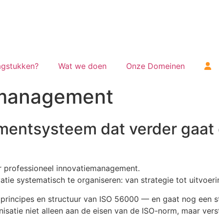
gstukken?
Wat we doen
Onze Domeinen
 management
ent­systeem dat verder gaat
r professioneel innovatie­management.
tie systematisch te organiseren: van strategie tot uitvoerin
e principes en structuur van ISO 56000 — en gaat nog een s
satie niet alleen aan de eisen van de ISO-norm, maar verst