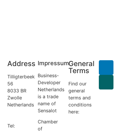
Address
General
Impressum
Terms
Business-
Tilligterbeek
Developer
56
Find our
Netherlands
8033 BR
general
is a trade
Zwolle
terms and
name of
Netherlands
conditions
Sensalot
info@business-
here:
developer.nl
General
Chamber
Tel:
+31 6
Terms
of