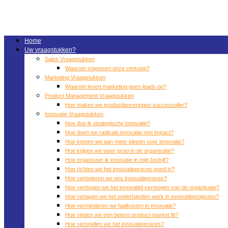
Ga
naar
de
inhoud
Home
Uw vraagstukken?
Sales Vraagstukken
Waarom stagneert onze verkoop?
Marketing Vraagstukken
Waarom levert marketing geen leads op?
Product Management Vraagstukken
Hoe maken we productlanceringen succesvoller?
Innovatie Vraagstukken
Hoe doe ik strategische innovatie?
Hoe doen we radicale innovatie met impact?
Hoe komen we aan meer ideeën voor innovatie?
Hoe krijgen we weer groei in de organisatie?
Hoe organiseer ik innovatie in mijn bedrijf?
Hoe richten we het innovatieproces goed in?
Hoe verbeteren we ons innovatieproces?
Hoe verhogen we het innovatief vermogen van de organisatie?
Hoe verlagen we het onderhanden werk in innovatieprojecten?
Hoe verminderen we faalkosten in innovatie?
Hoe vinden we een betere product-market fit?
Hoe versnellen we het innovatieproces?