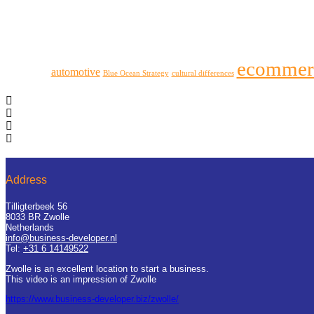
ecommer
automotive
Blue Ocean Strategy
cultural differences
Address
Tilligterbeek 56
8033 BR Zwolle
Netherlands
info@business-developer.nl
Tel:
+31 6 14149522
Zwolle is an excellent location to start a business.
This video is an impression of Zwolle
https://
www.business
-developer.biz/zwolle/