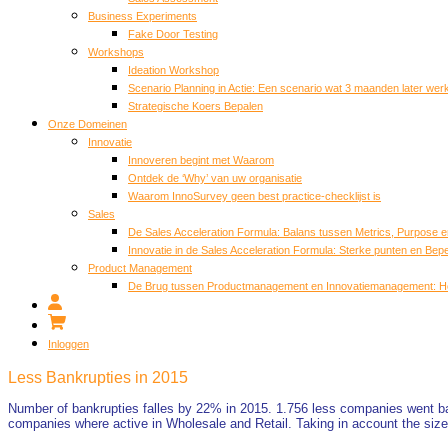
Business Experiments
Fake Door Testing
Workshops
Ideation Workshop
Scenario Planning in Actie: Een scenario wat 3 maanden later werk
Strategische Koers Bepalen
Onze Domeinen
Innovatie
Innoveren begint met Waarom
Ontdek de ‘Why’ van uw organisatie
Waarom InnoSurvey geen best practice-checklijst is
Sales
De Sales Acceleration Formula: Balans tussen Metrics, Purpose 
Innovatie in de Sales Acceleration Formula: Sterke punten en Bep
Product Management
De Brug tussen Productmanagement en Innovatiemanagement: H
Inloggen
Less Bankrupties in 2015
Number of bankrupties falles by 22% in 2015. 1.756 less companies went 
companies where active in Wholesale and Retail. Taking in account the size