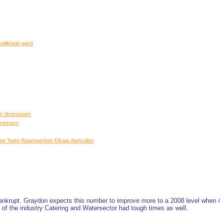
elijkheid werd
en Vertrouwen
erkingen
oe Twee Raamwerken Elkaar Aanvullen
bankrupt. Graydon expects this number to improve more to a 2008 level when
 of the industry Catering and Watersector had tough times as well.