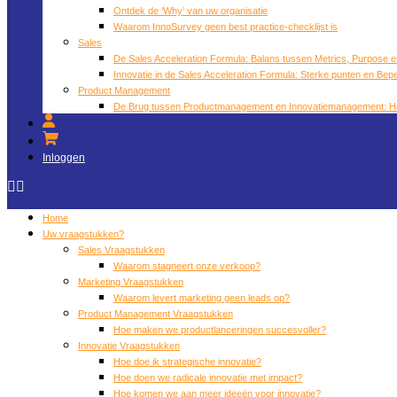
Ontdek de ‘Why’ van uw organisatie
Waarom InnoSurvey geen best practice-checklijst is
Sales
De Sales Acceleration Formula: Balans tussen Metrics, Purpose 
Innovatie in de Sales Acceleration Formula: Sterke punten en Bep
Product Management
De Brug tussen Productmanagement en Innovatiemanagement: H
Inloggen
Home
Uw vraagstukken?
Sales Vraagstukken
Waarom stagneert onze verkoop?
Marketing Vraagstukken
Waarom levert marketing geen leads op?
Product Management Vraagstukken
Hoe maken we productlanceringen succesvoller?
Innovatie Vraagstukken
Hoe doe ik strategische innovatie?
Hoe doen we radicale innovatie met impact?
Hoe komen we aan meer ideeën voor innovatie?