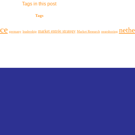
Tags in this post
Tags
ce
nethe
market entrée strategy
germany
leadership
Market Research
nearshoring