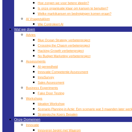
Hoe zorgen we voor betere ideeën?
Is onze organisatie klaar om kansen te benutten?
Welke marktkansen en bedreigingen komen eraan?
AI Vraagstukken
Wie Controleert AI
Wat we doen
Advies
Blue Ocean Strategy verbeterproject
Crossing the Chasm verbeterproject
Hacking Growth verbeterproject
No Budget Marketing verbeterproject
Assessments
AI-gereedheid
Innovatie Competentie Assessment
InnoSurvey
Sales Assessment
Business Experiments
Fake Door Testing
Workshops
Ideation Workshop
Scenario Planning in Actie: Een scenario wat 3 maanden later werk
Strategische Koers Bepalen
Onze Domeinen
Innovatie
Innoveren begint met Waarom