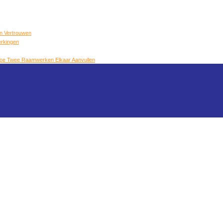
en Vertrouwen
erkingen
oe Twee Raamwerken Elkaar Aanvullen