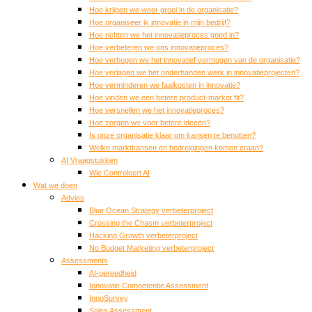
Hoe krijgen we weer groei in de organisatie?
Hoe organiseer ik innovatie in mijn bedrijf?
Hoe richten we het innovatieproces goed in?
Hoe verbeteren we ons innovatieproces?
Hoe verhogen we het innovatief vermogen van de organisatie?
Hoe verlagen we het onderhanden werk in innovatieprojecten?
Hoe verminderen we faalkosten in innovatie?
Hoe vinden we een betere product-market fit?
Hoe versnellen we het innovatieproces?
Hoe zorgen we voor betere ideeën?
Is onze organisatie klaar om kansen te benutten?
Welke marktkansen en bedreigingen komen eraan?
AI Vraagstukken
Wie Controleert AI
Wat we doen
Advies
Blue Ocean Strategy verbeterproject
Crossing the Chasm verbeterproject
Hacking Growth verbeterproject
No Budget Marketing verbeterproject
Assessments
AI-gereedheid
Innovatie Competentie Assessment
InnoSurvey
Sales Assessment