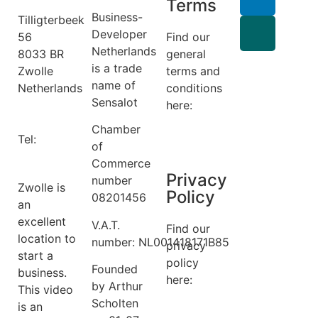
Terms
Business-
Tilligterbeek
Developer
56
Find our
Netherlands
8033 BR
general
is a trade
Zwolle
terms and
name of
Netherlands
conditions
Sensalot
info@business-
here:
developer.nl
General
Chamber
Tel:
+31 6
Terms
of
14149522
Commerce
Privacy
number
Zwolle is
Policy
08201456
an
excellent
V.A.T.
Find our
location to
number: NL001418171B85
privacy
start a
policy
Founded
business.
here:
by Arthur
This video
Scholten
is an
privacy